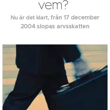
vem?
från 17 december
Nu är det klart,
2004
slopas arvsskatten