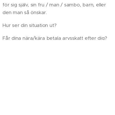
för sig själv, sin fru / man / sambo, barn, eller
den man så önskar.
Hur ser din situation ut?
Får dina nära/kära betala arvsskatt efter dig?
"tur"
Eller är det din
att betala arvsskatt?
Varför inte PLANERA före?